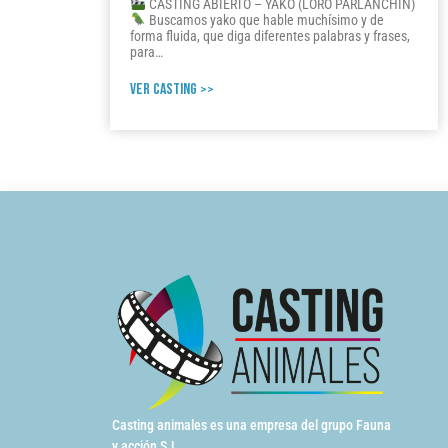
CASTING ABIERTO – YAKO (LORO PARLANCHÍN)
Buscamos yako que hable muchísimo y de
forma fluida, que diga diferentes palabras y frases,
para…
VER CASTING >>
Casting animales es una empresa del grupo Fauna
y acción S.L.