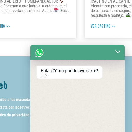
ING ABIERTO – POMERANIA ACTOR
¡CASTING EN ALICANTE!
 Pomerania que ladre a la orden para el
Alemán con presencia, el
e una importante serie en Madrid.
Días…
de cámara.Perro seguro, 
respuesta a manejo.
ING >>
VER CASTING >>
Hola ¿Cómo puedo ayudarte?
05:58
eb
ribe a tus mascotas
acta con nosotros
tica de privacidad