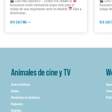
CASTING ABIERTO – CERDO VIETNAMITA
CAST
Buscamos cerdo vietnamita negro mini para el
Buscamos
rodaje de una importante serie en Madrid.
Días a
rodaje d
determinar…
VER CASTING >>
VER CAST
Animales de cine y TV
W
Aves exóticas
Insc
Gatos
Cont
Mamímeros Exóticos
Poli
Rapaces
Repties