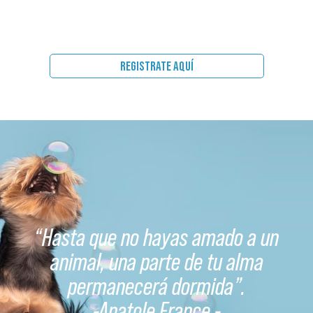
REGISTRATE AQUÍ
“Hasta que no hayas amado a un
animal, una parte de tu alma
permanecerá dormida”.
-
Anatole France
-