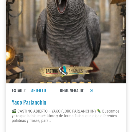
ESTADO:
ABIERTO
REMUNERADO:
SI
Yaco Parlanchín
CASTING ABIERTO – YAKO (LORO PARLANCHÍN)
Buscamos
yako que hable muchísimo y de forma fluida, que diga diferentes
palabras y frases, para…