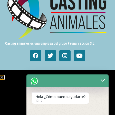
Casting animales es una empresa del grupo Fauna y acción S.L.
Animales de cine y TV
Aves exóticas
Hola ¿Cómo puedo ayudarte?
Gatos
17:19
Mamímeros Exóticos
Rapaces