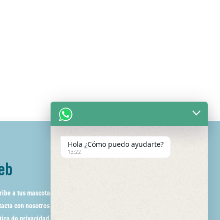
Hola ¿Cómo puedo ayudarte?
13:22
eb
ribe a tus mascotas
acta con nosotros
tica de privacidad