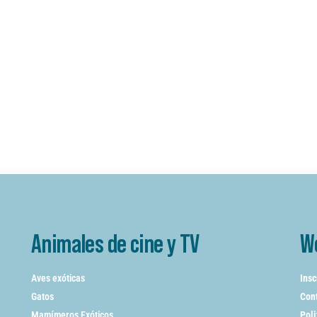
Animales de cine y TV
W
Aves exóticas
Insc
Gatos
Cont
Mamímeros Exóticos
Poli