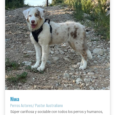
Niwa
Perros Actores
/
Pastor Australiano
Súper cariñosa y sociable con todos los perros y humanos,