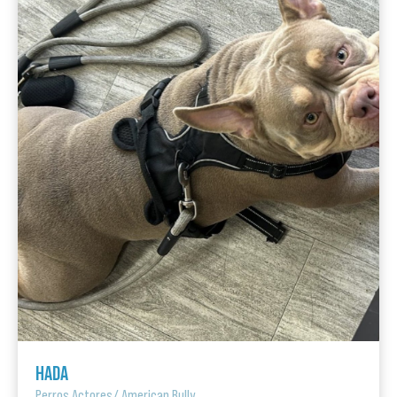
HADA
Perros Actores
/
American Bully