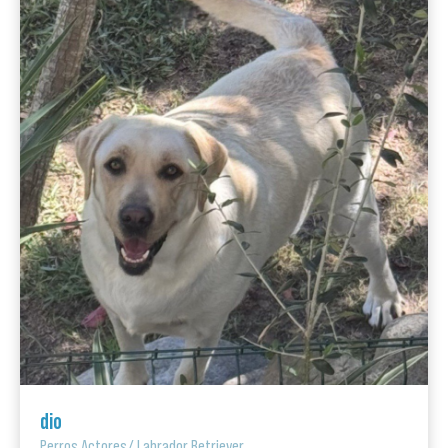
dio
Perros Actores
/
Labrador Retriever