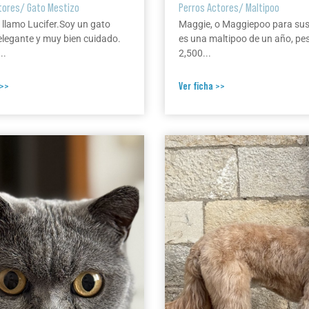
tores
/
Gato Mestizo
Perros Actores
/
Maltipoo
 llamo Lucifer.Soy un gato
Maggie, o Maggiepoo para su
elegante y muy bien cuidado.
es una maltipoo de un año, pe
..
2,500...
 >>
Ver ficha >>