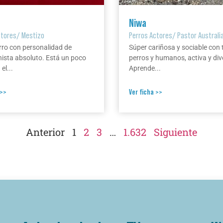
Niwa
ctores
/
Mestizo
Perros Actores
/
Pastor Australi
rro con personalidad de
Súper cariñosa y sociable con 
ista absoluto. Está un poco
perros y humanos, activa y div
el...
Aprende...
 >>
Ver ficha >>
Anterior
1
2
3
…
1.632
Siguiente