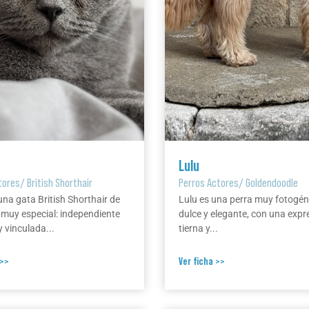
Lulu
tores
/
British Shorthair
Perros Actores
/
Goldendoodle
una gata British Shorthair de
Lulu es una perra muy fotogén
 muy especial: independiente
dulce y elegante, con una expr
 vinculada...
tierna y...
 >>
Ver ficha >>