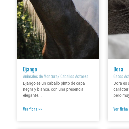
Django
Dora
Animales de Montura
/
Caballos Actores
Gatos Ac
Django es un caballo pinto de capa
Dora es 
negra y blanca, con una presencia
carácter
elegante...
pero muy
Ver ficha >>
Ver ficha