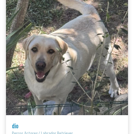
dio
Perros Actores
/
Labrador Retriever