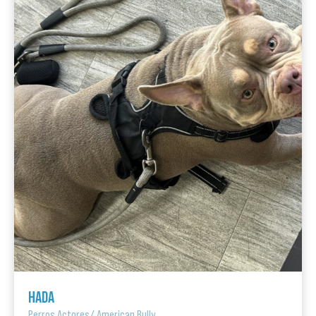
HADA
Perros Actores
/
American Bully