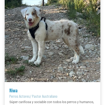
Niwa
Perros Actores
/
Pastor Australiano
Súper cariñosa y sociable con todos los perros y humanos,