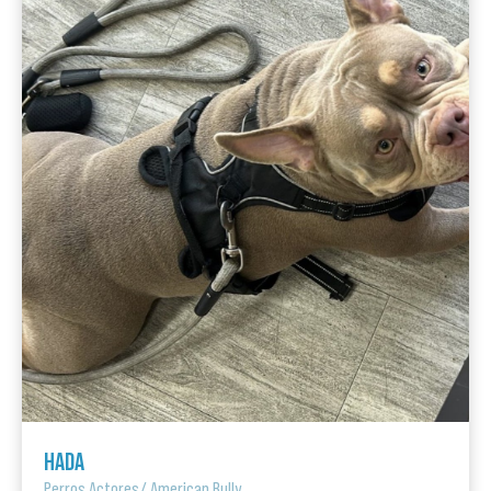
HADA
Perros Actores
/
American Bully