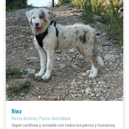
Niwa
Perros Actores
/
Pastor Australiano
Súper cariñosa y sociable con todos los perros y humanos,