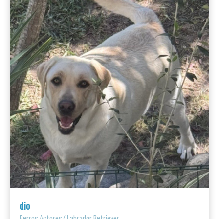
dio
Perros Actores
/
Labrador Retriever