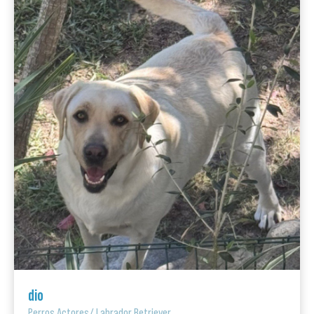
dio
Perros Actores
/
Labrador Retriever