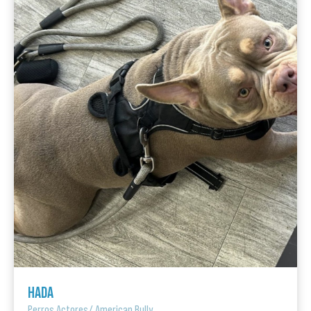
HADA
Perros Actores
/
American Bully