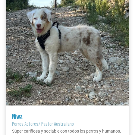
Niwa
Perros Actores
/
Pastor Australiano
Súper cariñosa y sociable con todos los perros y humanos,