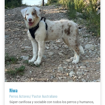
Niwa
Perros Actores
/
Pastor Australiano
Súper cariñosa y sociable con todos los perros y humanos,