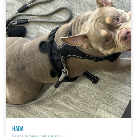
HADA
Perros Actores
/
American Bully