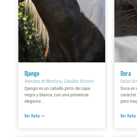
Django
Dora
Animales de Montura
/
Caballos Actores
Gatos Ac
Django es un caballo pinto de capa
Dora es 
negra y blanca, con una presencia
carácter
elegante...
pero muy
Ver ficha >>
Ver ficha