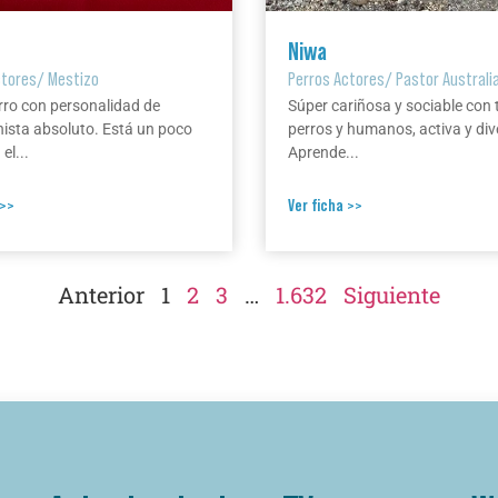
Niwa
ctores
/
Mestizo
Perros Actores
/
Pastor Australi
rro con personalidad de
Súper cariñosa y sociable con 
ista absoluto. Está un poco
perros y humanos, activa y div
el...
Aprende...
 >>
Ver ficha >>
Anterior
1
2
3
…
1.632
Siguiente