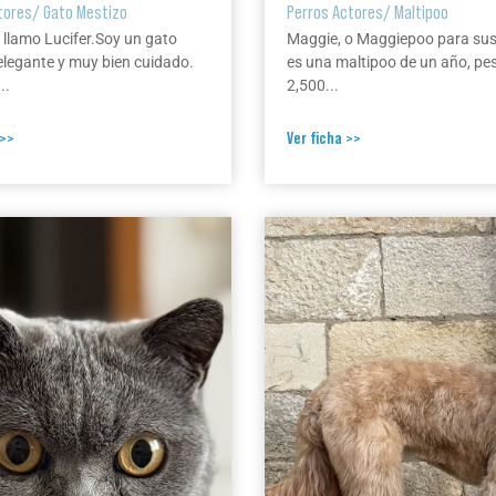
tores
/
Gato Mestizo
Perros Actores
/
Maltipoo
 llamo Lucifer.Soy un gato
Maggie, o Maggiepoo para su
elegante y muy bien cuidado.
es una maltipoo de un año, pe
..
2,500...
 >>
Ver ficha >>