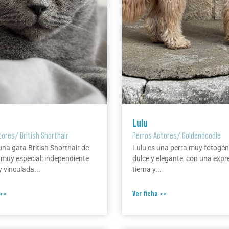
Lulu
tores
/
British Shorthair
Perros Actores
/
Goldendoodle
una gata British Shorthair de
Lulu es una perra muy fotogén
 muy especial: independiente
dulce y elegante, con una expr
 vinculada...
tierna y...
 >>
Ver ficha >>