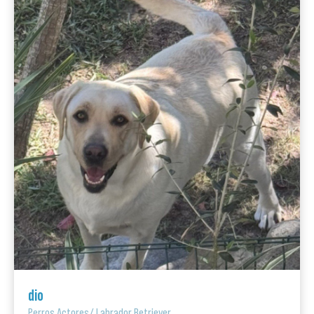
dio
Perros Actores
/
Labrador Retriever