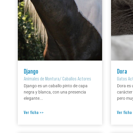
Django
Dora
Animales de Montura
/
Caballos Actores
Gatos Ac
Django es un caballo pinto de capa
Dora es 
negra y blanca, con una presencia
carácter
elegante...
pero muy
Ver ficha >>
Ver ficha