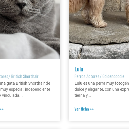
Lulu
tores
/
British Shorthair
Perros Actores
/
Goldendoodle
una gata British Shorthair de
Lulu es una perra muy fotogén
 muy especial: independiente
dulce y elegante, con una expr
 vinculada...
tierna y...
 >>
Ver ficha >>