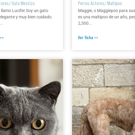
tores
/
Gato Mestizo
Perros Actores
/
Maltipoo
 llamo Lucifer.Soy un gato
Maggie, o Maggiepoo para su
elegante y muy bien cuidado.
es una maltipoo de un año, pe
..
2,500...
 >>
Ver ficha >>