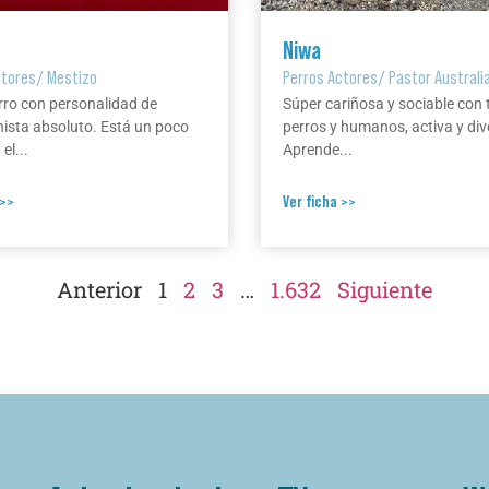
Niwa
ctores
/
Mestizo
Perros Actores
/
Pastor Australi
rro con personalidad de
Súper cariñosa y sociable con 
ista absoluto. Está un poco
perros y humanos, activa y div
el...
Aprende...
 >>
Ver ficha >>
Anterior
1
2
3
…
1.632
Siguiente