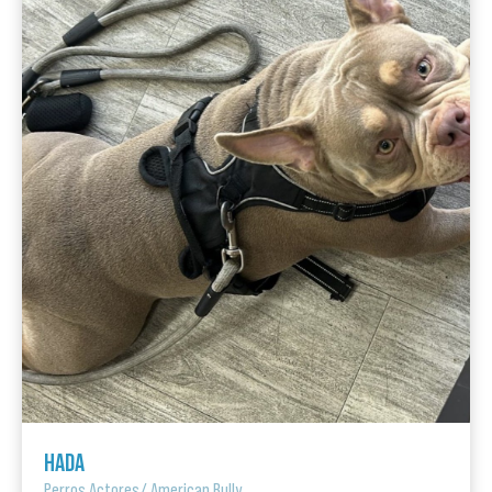
HADA
Perros Actores
/
American Bully