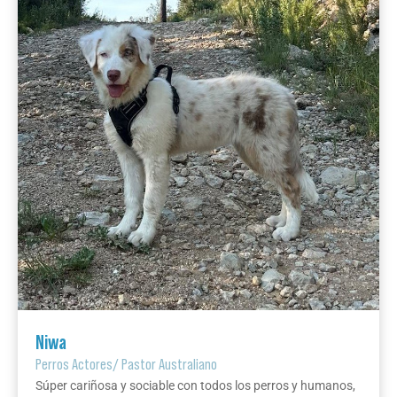
Niwa
Perros Actores
/
Pastor Australiano
Súper cariñosa y sociable con todos los perros y humanos,