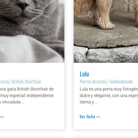
Lulu
tores
/
British Shorthair
Perros Actores
/
Goldendoodle
una gata British Shorthair de
Lulu es una perra muy fotogén
 muy especial: independiente
dulce y elegante, con una expr
 vinculada...
tierna y...
 >>
Ver ficha >>