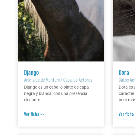
Django
Dora
Animales de Montura
/
Caballos Actores
Gatos Ac
Django es un caballo pinto de capa
Dora es 
negra y blanca, con una presencia
carácter
elegante...
pero muy
Ver ficha >>
Ver ficha