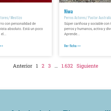
Niwa
ctores
/
Mestizo
Perros Actores
/
Pastor Australi
rro con personalidad de
Súper cariñosa y sociable con 
ista absoluto. Está un poco
perros y humanos, activa y div
el...
Aprende...
 >>
Ver ficha >>
Anterior
1
2
3
…
1.632
Siguiente