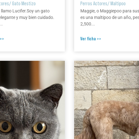
tores
/
Gato Mestizo
Perros Actores
/
Maltipoo
 llamo Lucifer.Soy un gato
Maggie, o Maggiepoo para su
elegante y muy bien cuidado.
es una maltipoo de un año, pe
..
2,500...
 >>
Ver ficha >>