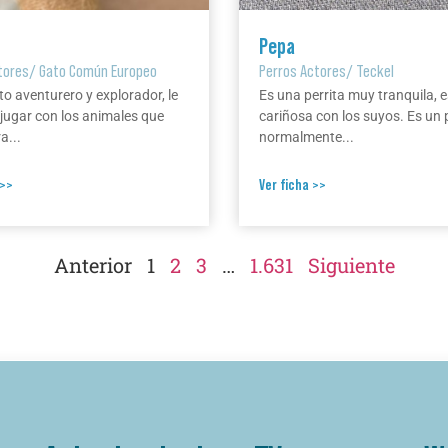
Pepa
tores
/
Gato Común Europeo
Perros Actores
/
Teckel
to aventurero y explorador, le
Es una perrita muy tranquila, e
jugar con los animales que
cariñosa con los suyos. Es un 
a...
normalmente...
 >>
Ver ficha >>
Anterior
1
2
3
…
1.631
Siguiente