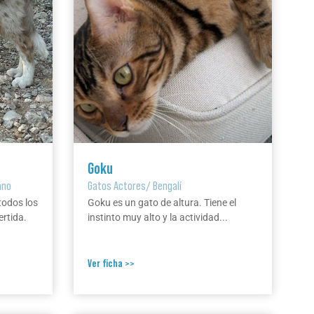
Goku
ano
Gatos Actores
/
Bengalí
todos los
Goku es un gato de altura. Tiene el
ertida.
instinto muy alto y la actividad...
Ver ficha >>