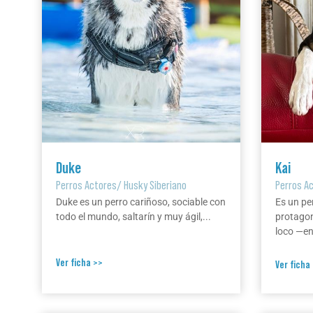
Duke
Kai
Perros Actores
/
Husky Siberiano
Perros A
Duke es un perro cariñoso, sociable con
Es un pe
todo el mundo, saltarín y muy ágil,...
protagon
loco —en 
Ver ficha >>
Ver ficha