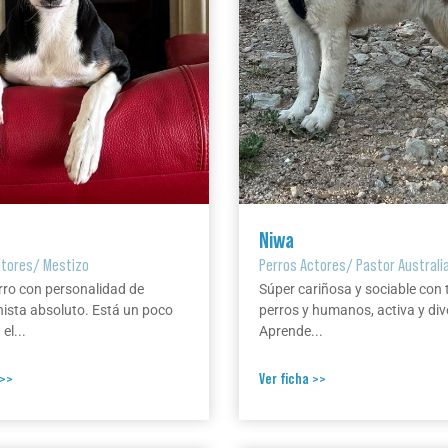
Niwa
ctores
/
Mestizo
Perros Actores
/
Pastor Australi
rro con personalidad de
Súper cariñosa y sociable con 
ista absoluto. Está un poco
perros y humanos, activa y div
el...
Aprende...
 >>
Ver ficha >>