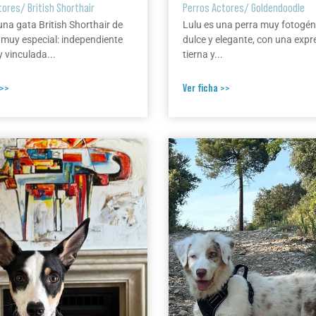
tores
/
British Shorthair
Perros Actores
/
Goldendoodle
una gata British Shorthair de
Lulu es una perra muy fotogén
 muy especial: independiente
dulce y elegante, con una expr
 vinculada...
tierna y...
 >>
Ver ficha >>