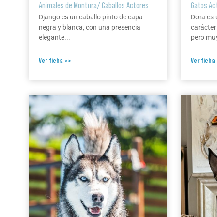
Animales de Montura
/
Caballos Actores
Gatos Ac
Django es un caballo pinto de capa
Dora es 
negra y blanca, con una presencia
carácter
elegante...
pero muy
Ver ficha >>
Ver ficha