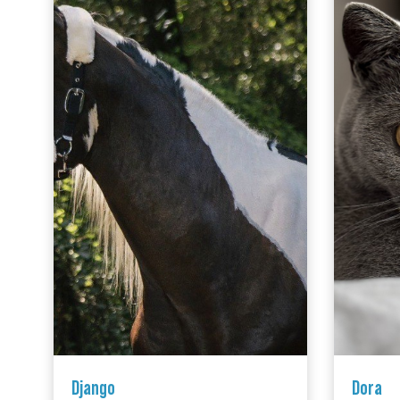
Django
Dora