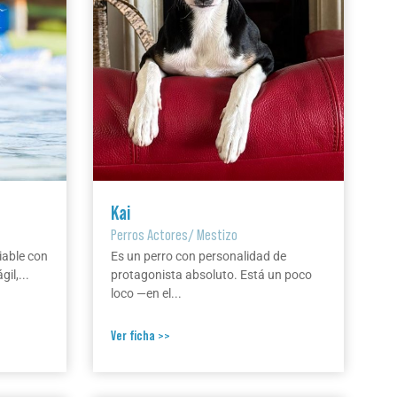
Kai
Perros Actores
/
Mestizo
iable con
Es un perro con personalidad de
il,...
protagonista absoluto. Está un poco
loco —en el...
Ver ficha >>