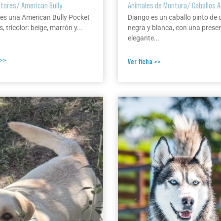
ctores
/
American Bully
Animales de Montura
/
Caballos 
 es una American Bully Pocket
Django es un caballo pinto de
, tricolor: beige, marrón y...
negra y blanca, con una prese
elegante...
 >>
Ver ficha >>