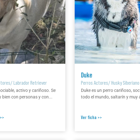
Duke
ctores
/
Labrador Retriever
Perros Actores
/
Husky Siberiano
ociable, activo y cariñoso. Se
Duke es un perro cariñoso, soc
y bien con personas y con...
todo el mundo, saltarín y muy ág
 >>
Ver ficha >>