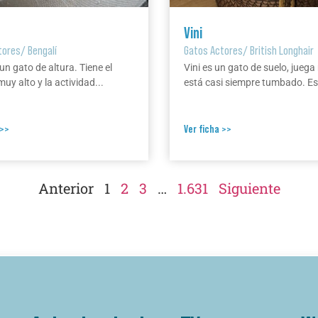
Vini
tores
/
Bengalí
Gatos Actores
/
British Longhair
un gato de altura. Tiene el
Vini es un gato de suelo, jueg
muy alto y la actividad...
está casi siempre tumbado. Es.
 >>
Ver ficha >>
Anterior
1
2
3
…
1.631
Siguiente