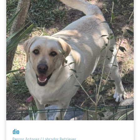
dio
Perros Actores
/
Labrador Retriever