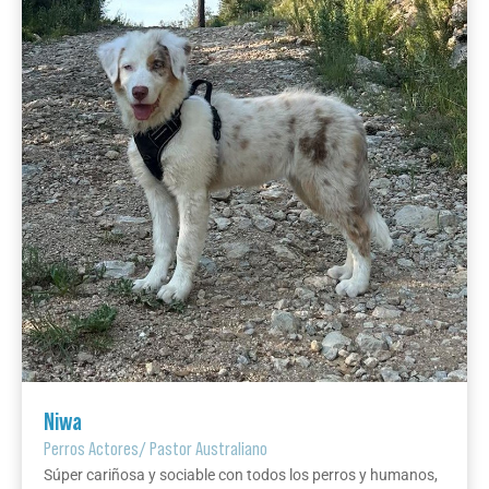
Niwa
Perros Actores
/
Pastor Australiano
Súper cariñosa y sociable con todos los perros y humanos,