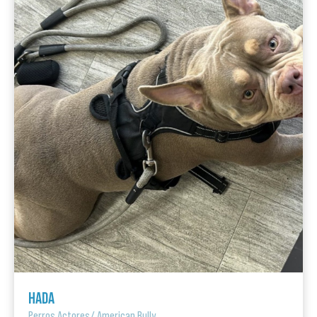
HADA
Perros Actores
/
American Bully