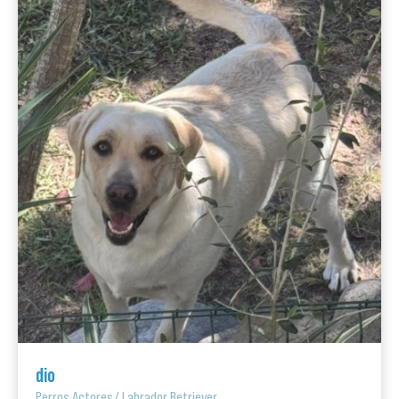
dio
Perros Actores
/
Labrador Retriever