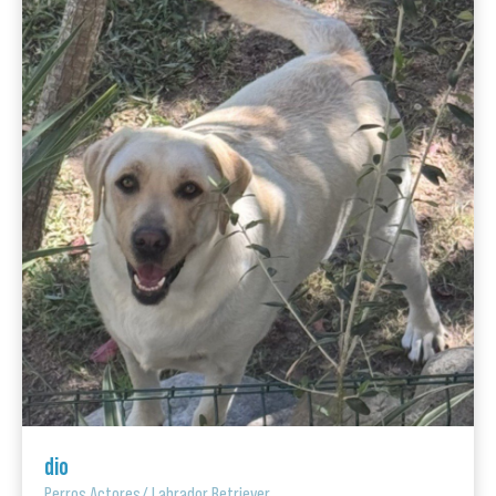
dio
Perros Actores
/
Labrador Retriever