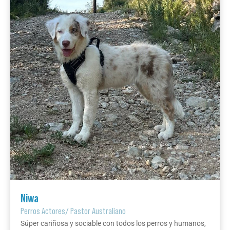
Niwa
Perros Actores
/
Pastor Australiano
Súper cariñosa y sociable con todos los perros y humanos,