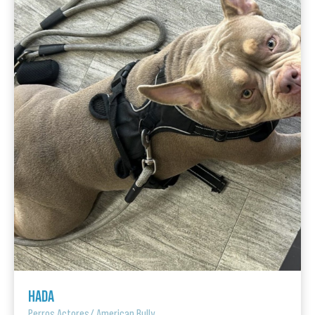
HADA
Perros Actores
/
American Bully