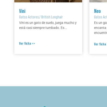
Vini
Neo
Gatos Actores
/
British Longhair
Gatos Ac
Vini es un gato de suelo, juega mucho y
Es un ga
está casi siempre tumbado. Es...
encanta 
encuentr
Ver ficha >>
Ver ficha