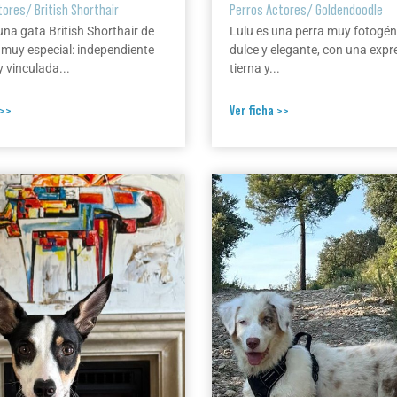
tores
/
British Shorthair
Perros Actores
/
Goldendoodle
una gata British Shorthair de
Lulu es una perra muy fotogén
 muy especial: independiente
dulce y elegante, con una expr
 vinculada...
tierna y...
 >>
Ver ficha >>