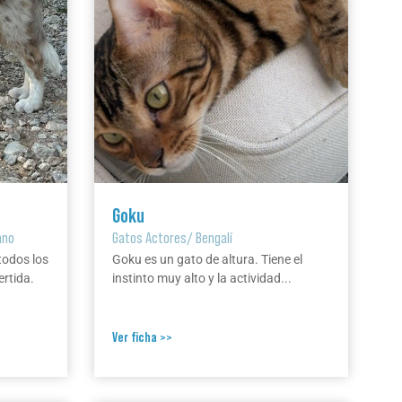
Goku
ano
Gatos Actores
/
Bengalí
todos los
Goku es un gato de altura. Tiene el
ertida.
instinto muy alto y la actividad...
Ver ficha >>