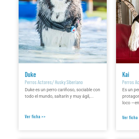
Duke
Kai
Perros Actores
/
Husky Siberiano
Perros A
Duke es un perro cariñoso, sociable con
Es un pe
todo el mundo, saltarín y muy ágil,...
protagon
loco —en 
Ver ficha >>
Ver ficha