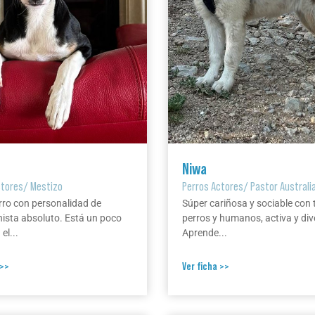
Niwa
ctores
/
Mestizo
Perros Actores
/
Pastor Australi
rro con personalidad de
Súper cariñosa y sociable con 
ista absoluto. Está un poco
perros y humanos, activa y div
el...
Aprende...
 >>
Ver ficha >>