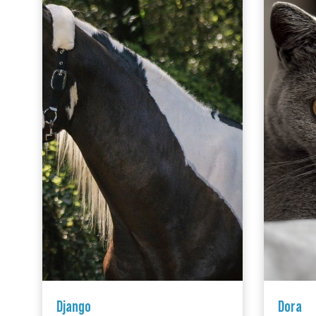
Django
Dora