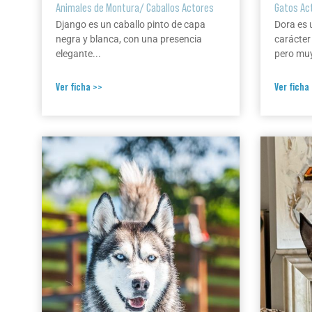
Animales de Montura
/
Caballos Actores
Gatos Ac
Django es un caballo pinto de capa
Dora es 
negra y blanca, con una presencia
carácter
elegante...
pero muy
Ver ficha >>
Ver ficha