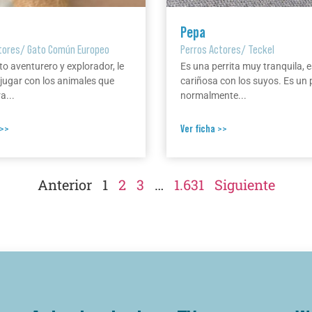
Pepa
tores
/
Gato Común Europeo
Perros Actores
/
Teckel
to aventurero y explorador, le
Es una perrita muy tranquila, e
jugar con los animales que
cariñosa con los suyos. Es un 
a...
normalmente...
 >>
Ver ficha >>
Anterior
1
2
3
…
1.631
Siguiente