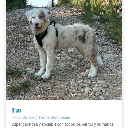
Niwa
Perros Actores
/
Pastor Australiano
Súper cariñosa y sociable con todos los perros y humanos,