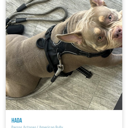
HADA
Perros Actores
/
American Bully