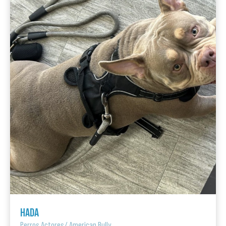
HADA
Perros Actores
/
American Bully