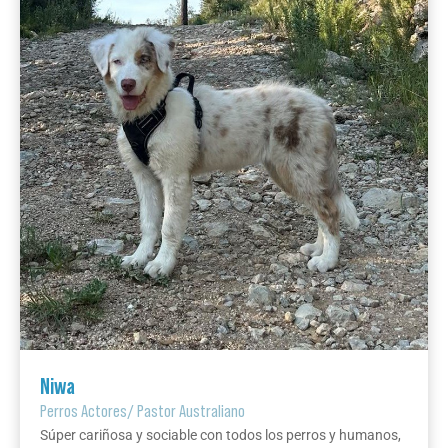
Niwa
Perros Actores
/
Pastor Australiano
Súper cariñosa y sociable con todos los perros y humanos,