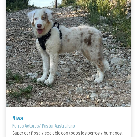
Niwa
Perros Actores
/
Pastor Australiano
Súper cariñosa y sociable con todos los perros y humanos,