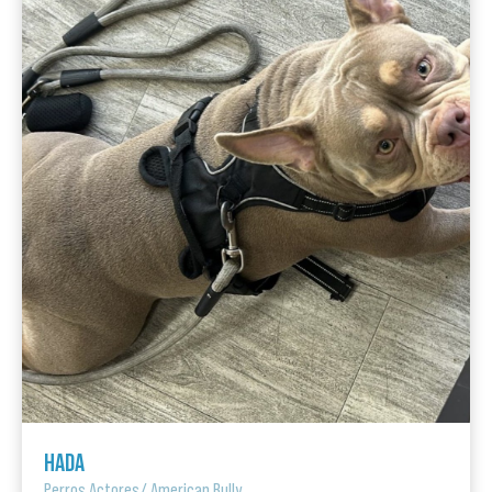
HADA
Perros Actores
/
American Bully