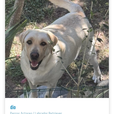
dio
Perros Actores
/
Labrador Retriever