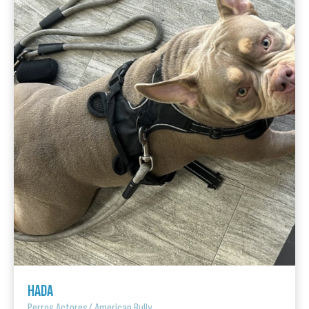
HADA
Perros Actores
/
American Bully