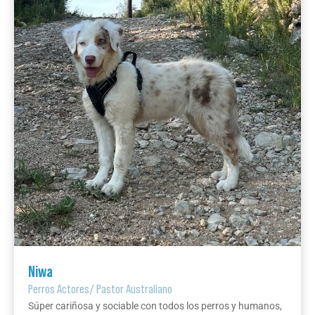
Niwa
Perros Actores
/
Pastor Australiano
Súper cariñosa y sociable con todos los perros y humanos,