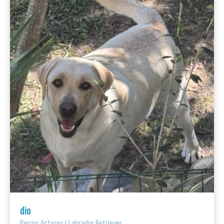
dio
Perros Actores
/
Labrador Retriever