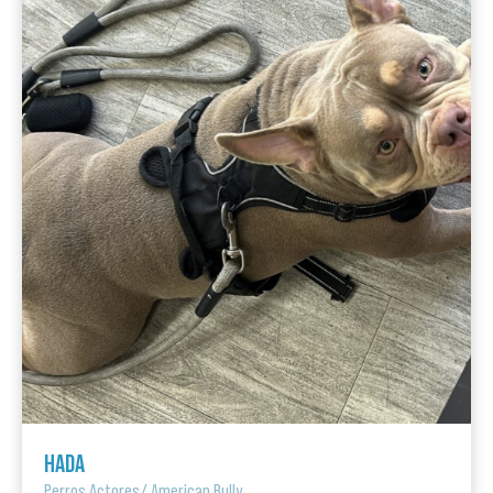
HADA
Perros Actores
/
American Bully