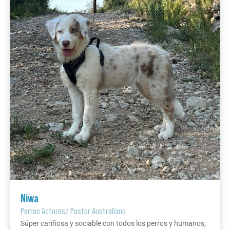
Niwa
Perros Actores
/
Pastor Australiano
Súper cariñosa y sociable con todos los perros y humanos,