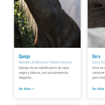
Django
Dora
Animales de Montura
/
Caballos Actores
Gatos Ac
Django es un caballo pinto de capa
Dora es 
negra y blanca, con una presencia
carácter
elegante...
pero muy
Ver ficha >>
Ver ficha