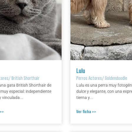
Lulu
tores
/
British Shorthair
Perros Actores
/
Goldendoodle
una gata British Shorthair de
Lulu es una perra muy fotogén
 muy especial: independiente
dulce y elegante, con una expr
 vinculada...
tierna y...
 >>
Ver ficha >>