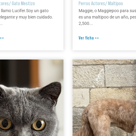
tores
/
Gato Mestizo
Perros Actores
/
Maltipoo
 llamo Lucifer.Soy un gato
Maggie, o Maggiepoo para su
elegante y muy bien cuidado.
es una maltipoo de un año, pe
..
2,500...
 >>
Ver ficha >>