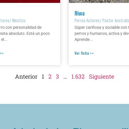
Niwa
ctores
/
Mestizo
Perros Actores
/
Pastor Australi
rro con personalidad de
Súper cariñosa y sociable con 
ista absoluto. Está un poco
perros y humanos, activa y div
el...
Aprende...
 >>
Ver ficha >>
Anterior
1
2
3
…
1.632
Siguiente