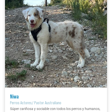
Niwa
Perros Actores
/
Pastor Australiano
Súper cariñosa y sociable con todos los perros y humanos,