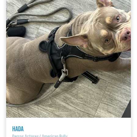
HADA
Perros Actores
/
American Bully