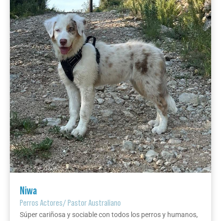
Niwa
Perros Actores
/
Pastor Australiano
Súper cariñosa y sociable con todos los perros y humanos,