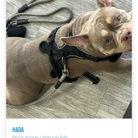
HADA
Perros Actores
/
American Bully