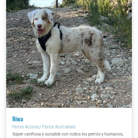
Niwa
Perros Actores
/
Pastor Australiano
Súper cariñosa y sociable con todos los perros y humanos,