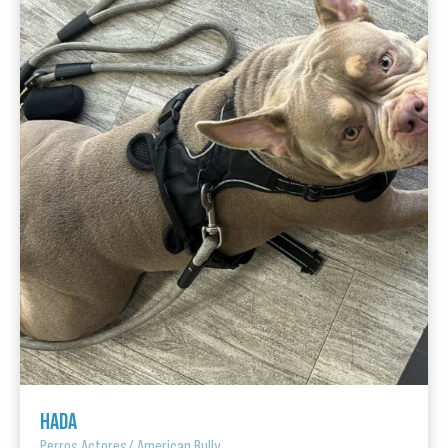
HADA
Perros Actores
/
American Bully