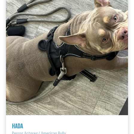
HADA
Perros Actores
/
American Bully