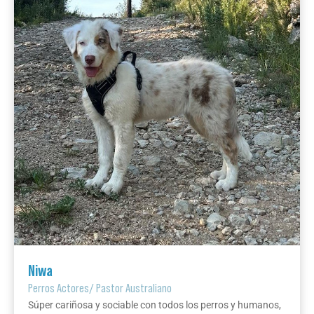
Niwa
Perros Actores
/
Pastor Australiano
Súper cariñosa y sociable con todos los perros y humanos,