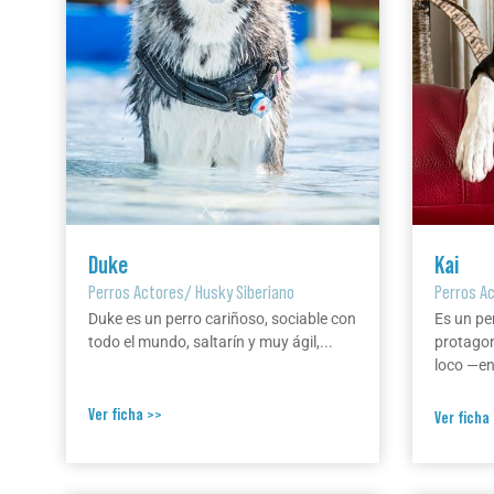
Duke
Kai
Perros Actores
/
Husky Siberiano
Perros A
Duke es un perro cariñoso, sociable con
Es un pe
todo el mundo, saltarín y muy ágil,...
protagon
loco —en 
Ver ficha >>
Ver ficha