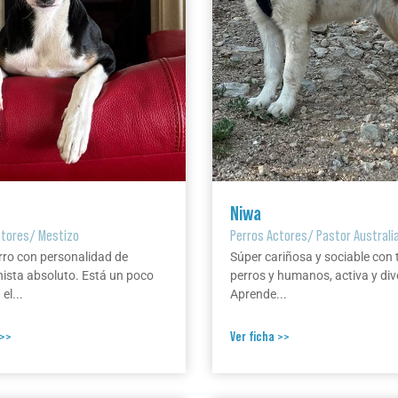
Niwa
ctores
/
Mestizo
Perros Actores
/
Pastor Australi
rro con personalidad de
Súper cariñosa y sociable con 
ista absoluto. Está un poco
perros y humanos, activa y div
el...
Aprende...
 >>
Ver ficha >>