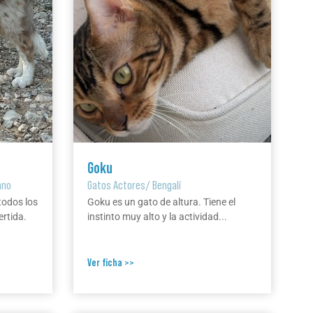
Goku
ano
Gatos Actores
/
Bengalí
todos los
Goku es un gato de altura. Tiene el
ertida.
instinto muy alto y la actividad...
Ver ficha >>