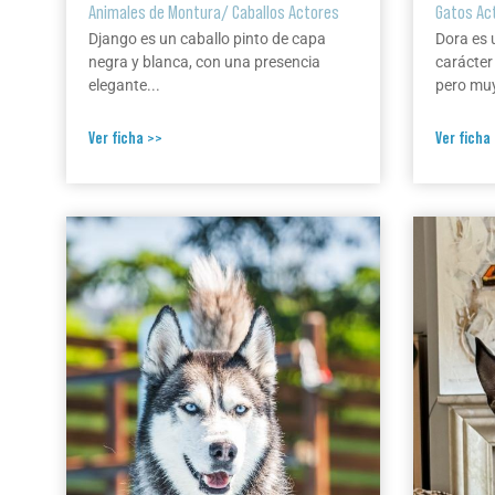
Animales de Montura
/
Caballos Actores
Gatos Ac
Django es un caballo pinto de capa
Dora es 
negra y blanca, con una presencia
carácter
elegante...
pero muy
Ver ficha >>
Ver ficha