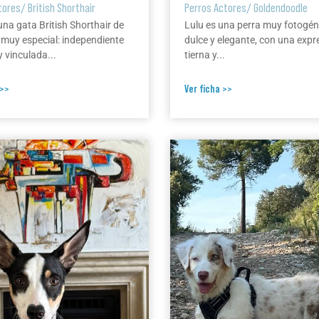
tores
/
British Shorthair
Perros Actores
/
Goldendoodle
una gata British Shorthair de
Lulu es una perra muy fotogén
 muy especial: independiente
dulce y elegante, con una expr
 vinculada...
tierna y...
 >>
Ver ficha >>