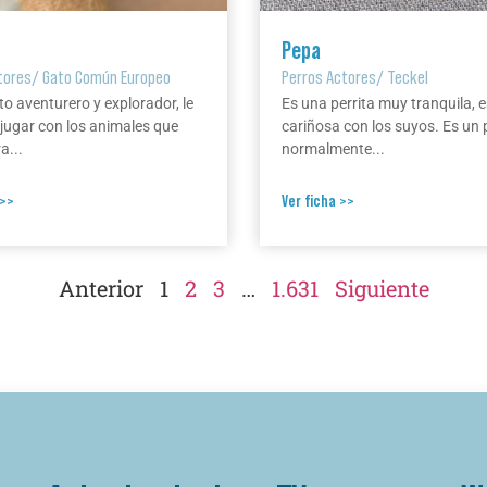
Pepa
tores
/
Gato Común Europeo
Perros Actores
/
Teckel
to aventurero y explorador, le
Es una perrita muy tranquila, e
jugar con los animales que
cariñosa con los suyos. Es un 
a...
normalmente...
 >>
Ver ficha >>
Anterior
1
2
3
…
1.631
Siguiente