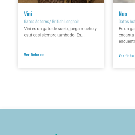
Vini
Neo
Gatos Actores
/
British Longhair
Gatos Ac
Vini es un gato de suelo, juega mucho y
Es un ga
está casi siempre tumbado. Es...
encanta 
encuentr
Ver ficha >>
Ver ficha