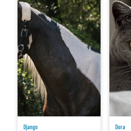
Django
Dora