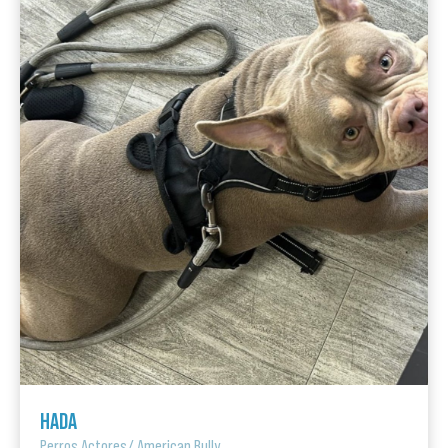
HADA
Perros Actores
/
American Bully