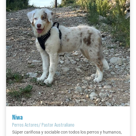
Niwa
Perros Actores
/
Pastor Australiano
Súper cariñosa y sociable con todos los perros y humanos,