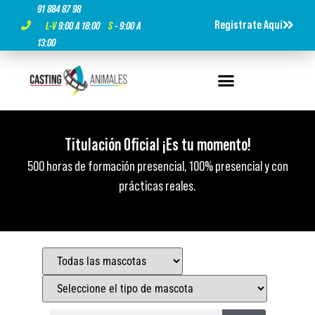
91 884 87 98
Registrate Aquí
L-V
9:00 A 18:00
S
- 9:00 A
13:00
Curso Oficial de Cuidador de Animales Salvajes, de
Curso Oficial de Cuidador de Animales Salvajes, de
Curso Oficial de Cuidador de Animales Salvajes, de
Titulación Oficial ¡Es tu momento!
Titulación Oficial ¡Es tu momento!
Titulación Oficial ¡Es tu momento!
Zoológicos y Acuarios​
Zoológicos y Acuarios​
Zoológicos y Acuarios​
500 horas de formación presencial, 100% presencial y con
500 horas de formación presencial, 100% presencial y con
500 horas de formación presencial, 100% presencial y con
Único Curso con Título Oficial en España gestionado por el
Único Curso con Título Oficial en España gestionado por el
Único Curso con Título Oficial en España gestionado por el
prácticas reales.
prácticas reales.
prácticas reales.
Ministerio de Empleo.
Ministerio de Empleo.
Ministerio de Empleo.