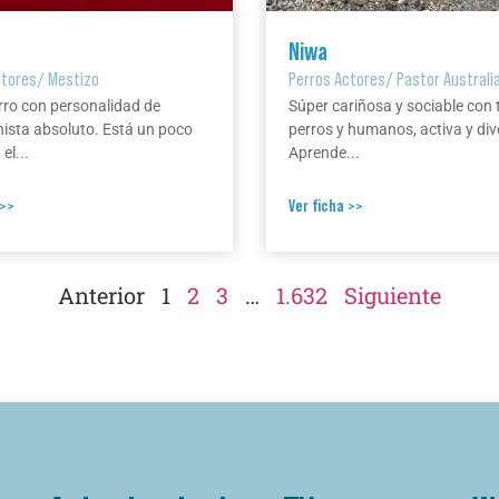
Niwa
ctores
/
Mestizo
Perros Actores
/
Pastor Australi
rro con personalidad de
Súper cariñosa y sociable con 
ista absoluto. Está un poco
perros y humanos, activa y div
el...
Aprende...
 >>
Ver ficha >>
Anterior
1
2
3
…
1.632
Siguiente