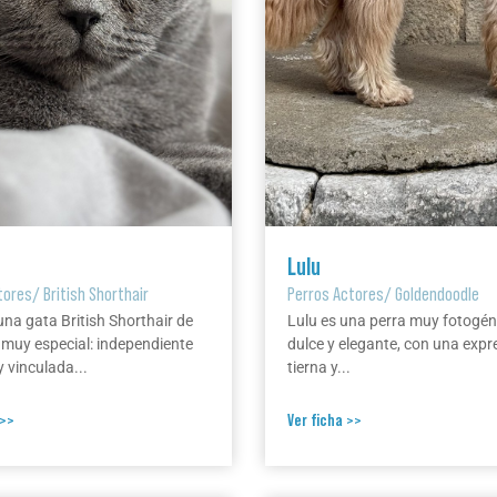
Lulu
tores
/
British Shorthair
Perros Actores
/
Goldendoodle
una gata British Shorthair de
Lulu es una perra muy fotogén
 muy especial: independiente
dulce y elegante, con una expr
 vinculada...
tierna y...
 >>
Ver ficha >>