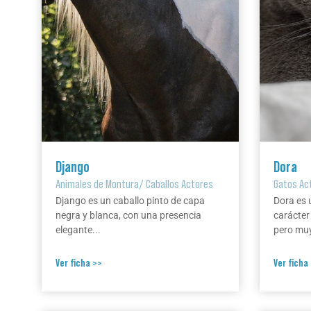
Django
Dora
Animales de Montura
/
Caballos Actores
Gatos Ac
Django es un caballo pinto de capa
Dora es 
negra y blanca, con una presencia
carácter
elegante...
pero muy
Ver ficha >>
Ver ficha