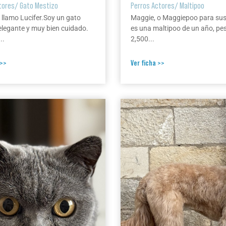
tores
/
Gato Mestizo
Perros Actores
/
Maltipoo
 llamo Lucifer.Soy un gato
Maggie, o Maggiepoo para su
elegante y muy bien cuidado.
es una maltipoo de un año, pe
..
2,500...
 >>
Ver ficha >>