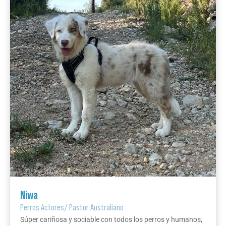
Niwa
Perros Actores
/
Pastor Australiano
Súper cariñosa y sociable con todos los perros y humanos,