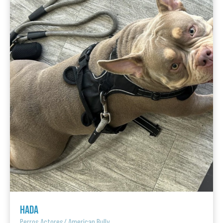
HADA
Perros Actores
/
American Bully