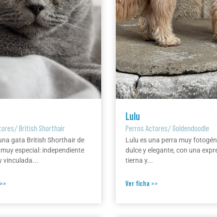
Lulu
tores
/
British Shorthair
Perros Actores
/
Goldendoodle
una gata British Shorthair de
Lulu es una perra muy fotogén
 muy especial: independiente
dulce y elegante, con una expr
 vinculada...
tierna y...
 >>
Ver ficha >>