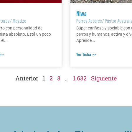
Niwa
ctores
/
Mestizo
Perros Actores
/
Pastor Australi
rro con personalidad de
Súper cariñosa y sociable con 
ista absoluto. Está un poco
perros y humanos, activa y div
el...
Aprende...
 >>
Ver ficha >>
Anterior
1
2
3
…
1.632
Siguiente