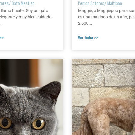
tores
/
Gato Mestizo
Perros Actores
/
Maltipoo
 llamo Lucifer.Soy un gato
Maggie, o Maggiepoo para su
elegante y muy bien cuidado.
es una maltipoo de un año, pe
..
2,500...
 >>
Ver ficha >>