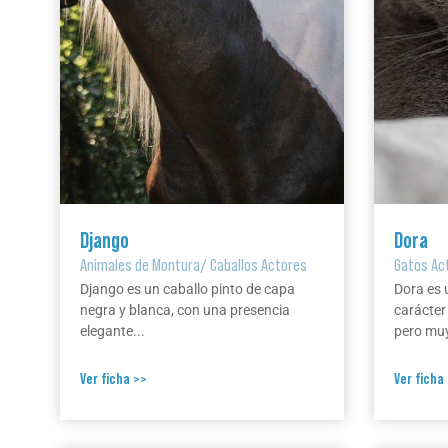
Django
Dora
Animales de Montura
/
Caballos Actores
Gatos Ac
Django es un caballo pinto de capa
Dora es 
negra y blanca, con una presencia
carácter
elegante...
pero muy
Ver ficha >>
Ver ficha