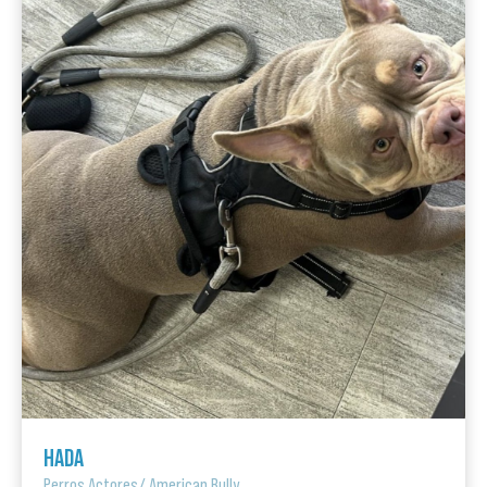
HADA
Perros Actores
/
American Bully