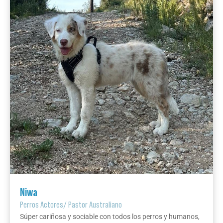
Niwa
Perros Actores
/
Pastor Australiano
Súper cariñosa y sociable con todos los perros y humanos,