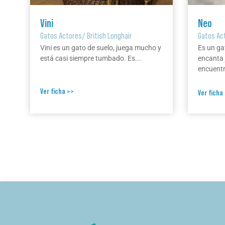
Vini
Neo
Gatos Actores
/
British Longhair
Gatos Ac
Vini es un gato de suelo, juega mucho y
Es un ga
está casi siempre tumbado. Es...
encanta 
encuentr
Ver ficha >>
Ver ficha