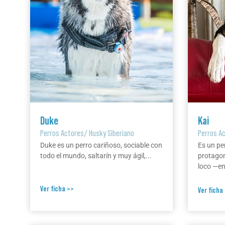
Duke
Kai
Perros Actores
/
Husky Siberiano
Perros A
Duke es un perro cariñoso, sociable con
Es un pe
todo el mundo, saltarín y muy ágil,...
protagon
loco —en 
Ver ficha >>
Ver ficha