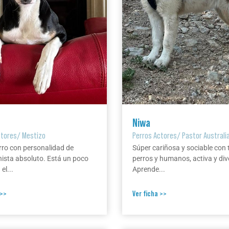
Niwa
ctores
/
Mestizo
Perros Actores
/
Pastor Australi
rro con personalidad de
Súper cariñosa y sociable con 
ista absoluto. Está un poco
perros y humanos, activa y div
el...
Aprende...
 >>
Ver ficha >>