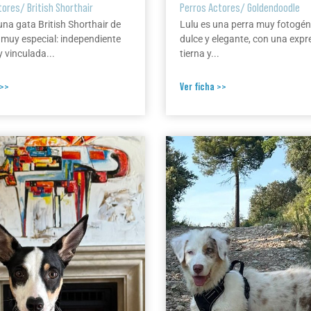
tores
/
British Shorthair
Perros Actores
/
Goldendoodle
una gata British Shorthair de
Lulu es una perra muy fotogén
 muy especial: independiente
dulce y elegante, con una expr
 vinculada...
tierna y...
 >>
Ver ficha >>