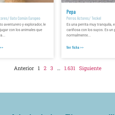
Pepa
tores
/
Gato Común Europeo
Perros Actores
/
Teckel
to aventurero y explorador, le
Es una perrita muy tranquila, e
jugar con los animales que
cariñosa con los suyos. Es un 
a...
normalmente...
 >>
Ver ficha >>
Anterior
1
2
3
…
1.631
Siguiente