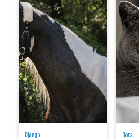
Django
Dora