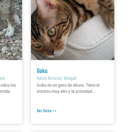
Goku
ano
Gatos Actores
/
Bengalí
todos los
Goku es un gato de altura. Tiene el
ertida.
instinto muy alto y la actividad...
Ver ficha >>