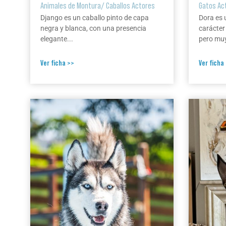
Animales de Montura
/
Caballos Actores
Gatos Ac
Django es un caballo pinto de capa
Dora es 
negra y blanca, con una presencia
carácter
elegante...
pero muy
Ver ficha >>
Ver ficha