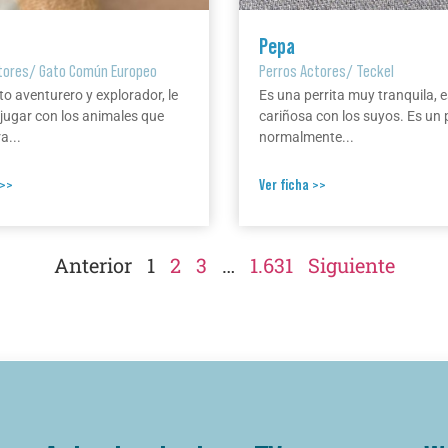
Pepa
tores
/
Gato Común Europeo
Perros Actores
/
Teckel
to aventurero y explorador, le
Es una perrita muy tranquila, e
jugar con los animales que
cariñosa con los suyos. Es un 
a...
normalmente...
 >>
Ver ficha >>
Anterior
1
2
3
…
1.631
Siguiente