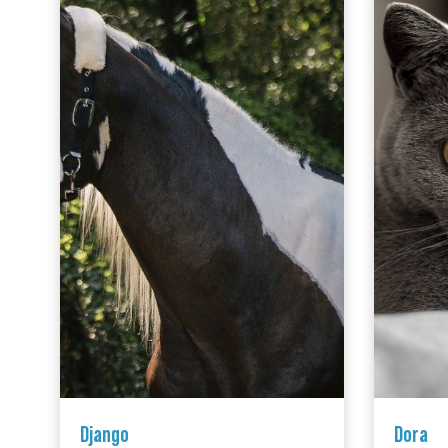
Django
Dora