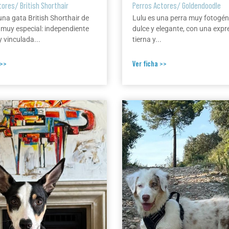
tores
/
British Shorthair
Perros Actores
/
Goldendoodle
una gata British Shorthair de
Lulu es una perra muy fotogén
 muy especial: independiente
dulce y elegante, con una expr
 vinculada...
tierna y...
 >>
Ver ficha >>