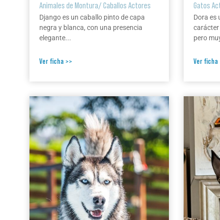
Animales de Montura
/
Caballos Actores
Gatos Ac
Django es un caballo pinto de capa
Dora es 
negra y blanca, con una presencia
carácter
elegante...
pero muy
Ver ficha >>
Ver ficha