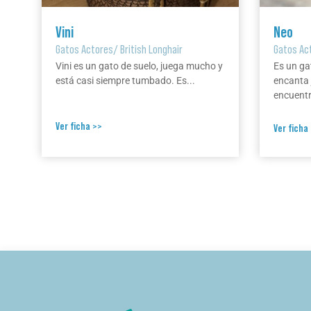
Vini
Neo
Gatos Actores
/
British Longhair
Gatos Ac
Vini es un gato de suelo, juega mucho y
Es un ga
está casi siempre tumbado. Es...
encanta 
encuentr
Ver ficha >>
Ver ficha