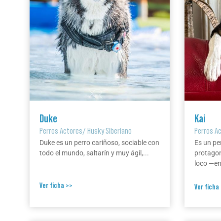
Duke
Kai
Perros Actores
/
Husky Siberiano
Perros A
Duke es un perro cariñoso, sociable con
Es un pe
todo el mundo, saltarín y muy ágil,...
protagon
loco —en 
Ver ficha >>
Ver ficha