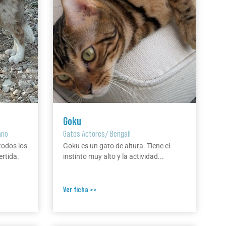
Goku
ano
Gatos Actores
/
Bengalí
todos los
Goku es un gato de altura. Tiene el
ertida.
instinto muy alto y la actividad...
Ver ficha >>