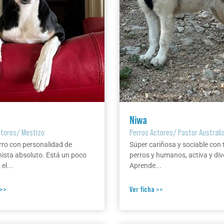
Niwa
ctores
/
Mestizo
Perros Actores
/
Pastor Australi
rro con personalidad de
Súper cariñosa y sociable con 
ista absoluto. Está un poco
perros y humanos, activa y div
el...
Aprende...
 >>
Ver ficha >>