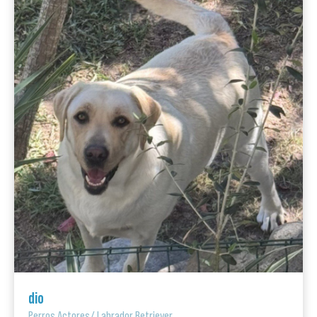
dio
Perros Actores
/
Labrador Retriever