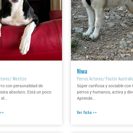
Niwa
ctores
/
Mestizo
Perros Actores
/
Pastor Australi
rro con personalidad de
Súper cariñosa y sociable con 
ista absoluto. Está un poco
perros y humanos, activa y div
el...
Aprende...
 >>
Ver ficha >>