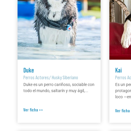
Duke
Kai
Perros Actores
/
Husky Siberiano
Perros A
Duke es un perro cariñoso, sociable con
Es un pe
todo el mundo, saltarín y muy ágil,...
protagon
loco —en 
Ver ficha >>
Ver ficha