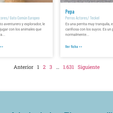
Pepa
tores
/
Gato Común Europeo
Perros Actores
/
Teckel
to aventurero y explorador, le
Es una perrita muy tranquila, e
jugar con los animales que
cariñosa con los suyos. Es un 
a...
normalmente...
 >>
Ver ficha >>
Anterior
1
2
3
…
1.631
Siguiente