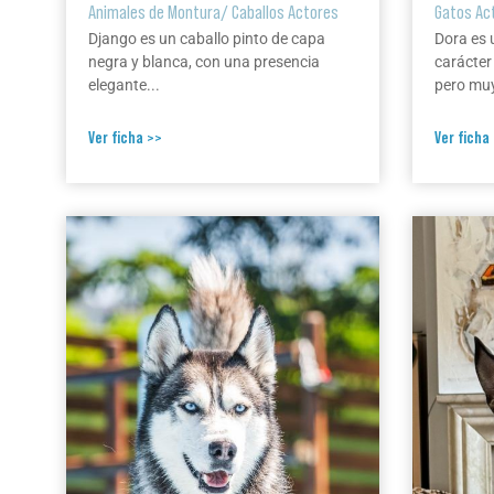
Animales de Montura
/
Caballos Actores
Gatos Ac
Django es un caballo pinto de capa
Dora es 
negra y blanca, con una presencia
carácter
elegante...
pero muy
Ver ficha >>
Ver ficha