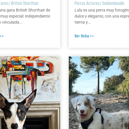
tores
/
British Shorthair
Perros Actores
/
Goldendoodle
una gata British Shorthair de
Lulu es una perra muy fotogén
 muy especial: independiente
dulce y elegante, con una expr
 vinculada...
tierna y...
 >>
Ver ficha >>