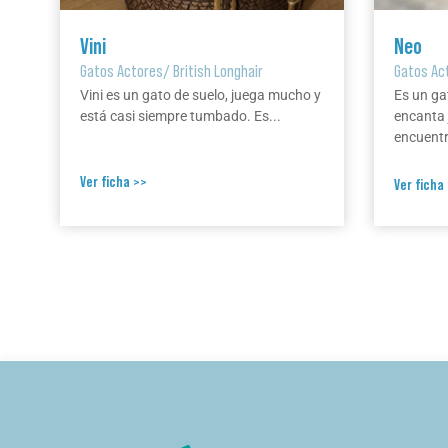
Vini
Neo
Gatos Actores
/
British Longhair
Gatos Ac
Vini es un gato de suelo, juega mucho y
Es un ga
está casi siempre tumbado. Es...
encanta 
encuentr
Ver ficha >>
Ver ficha