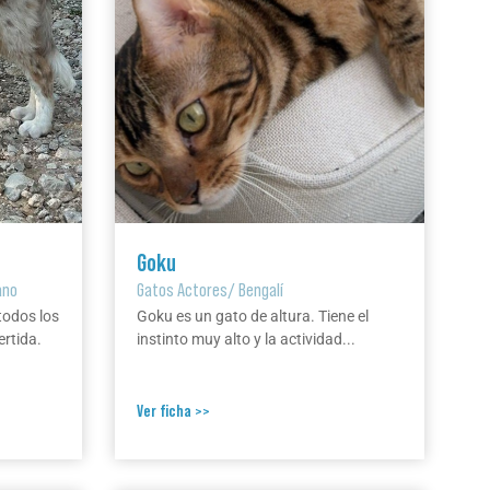
Goku
ano
Gatos Actores
/
Bengalí
todos los
Goku es un gato de altura. Tiene el
ertida.
instinto muy alto y la actividad...
Ver ficha >>