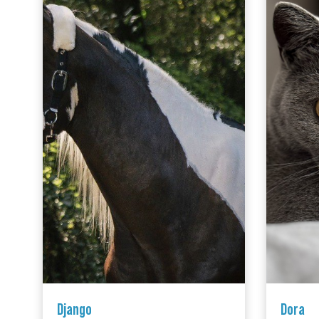
Django
Dora