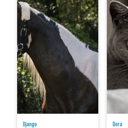
Django
Dora