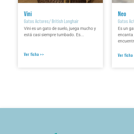
Vini
Neo
Gatos Actores
/
British Longhair
Gatos Ac
Vini es un gato de suelo, juega mucho y
Es un ga
está casi siempre tumbado. Es...
encanta 
encuentr
Ver ficha >>
Ver ficha