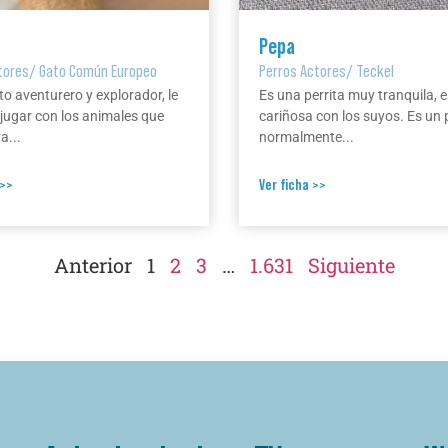
Pepa
tores
/
Gato Común Europeo
Perros Actores
/
Teckel
to aventurero y explorador, le
Es una perrita muy tranquila, e
jugar con los animales que
cariñosa con los suyos. Es un 
a...
normalmente...
 >>
Ver ficha >>
Anterior
1
2
3
…
1.631
Siguiente