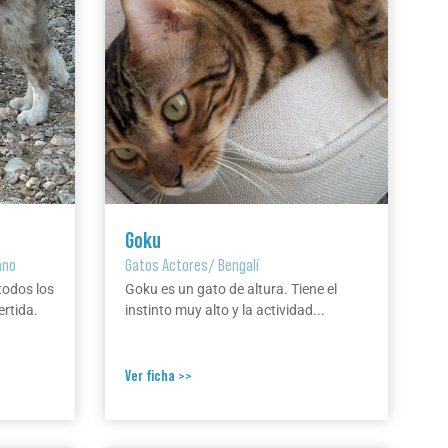
Goku
ano
Gatos Actores
/
Bengalí
todos los
Goku es un gato de altura. Tiene el
ertida.
instinto muy alto y la actividad...
Ver ficha >>