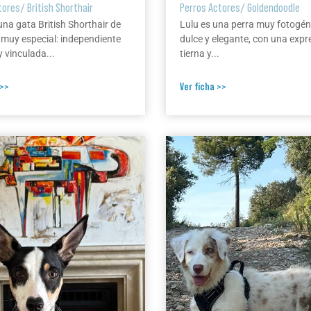
tores
/
British Shorthair
Perros Actores
/
Goldendoodle
una gata British Shorthair de
Lulu es una perra muy fotogén
 muy especial: independiente
dulce y elegante, con una expr
 vinculada...
tierna y...
 >>
Ver ficha >>