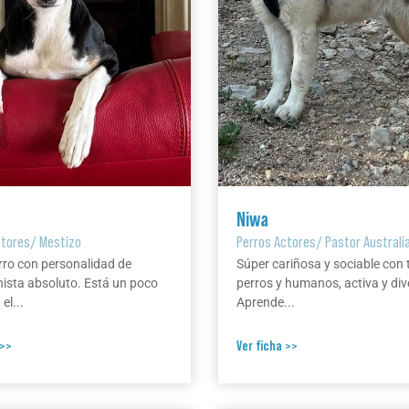
Niwa
ctores
/
Mestizo
Perros Actores
/
Pastor Australi
rro con personalidad de
Súper cariñosa y sociable con 
ista absoluto. Está un poco
perros y humanos, activa y div
el...
Aprende...
 >>
Ver ficha >>