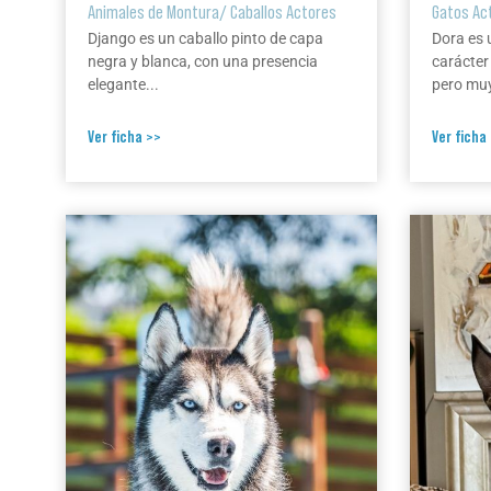
Animales de Montura
/
Caballos Actores
Gatos Ac
Django es un caballo pinto de capa
Dora es 
negra y blanca, con una presencia
carácter
elegante...
pero muy
Ver ficha >>
Ver ficha