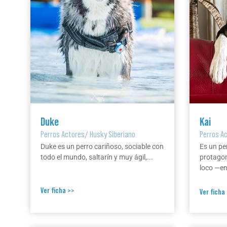
Duke
Kai
Perros Actores
/
Husky Siberiano
Perros A
Duke es un perro cariñoso, sociable con
Es un pe
todo el mundo, saltarín y muy ágil,...
protagon
loco —en 
Ver ficha >>
Ver ficha